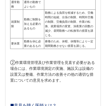
通常勤
通常の勤務で
務
よいもの
勤務による負荷を軽減するため、労働
時間の短縮、出張の制限、時間外労働
勤務に制限を
就業制
の制限、労働負荷の制限、作業の転
加える必要の
限
換、就業場所の変更、深夜業の回数の
あるもの
減少、昼間勤務への転換等の措置を講
じる。
勤務を休む必
療養のため、休暇、休職等により一定
要休業
要のあるもの
期間勤務させない措置を講じる。
②作業環境管理及び作業管理を見直す必要がある
場合には、作業環境測定の実施、施設又は設備の
設置又は整備、作業方法の改善その他の適切な措
置についての意見を求めます。
■意見を聴く医師とは？